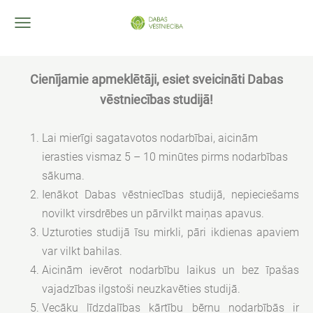
Cienījamie apmeklētāji, esiet sveicināti Dabas
vēstniecības studijā!
Lai mierīgi sagatavotos nodarbībai, aicinām
ierasties vismaz 5 – 10 minūtes pirms nodarbības
sākuma.
Ienākot Dabas vēstniecības studijā, nepieciešams
novilkt virsdrēbes un pārvilkt maiņas apavus.
Uzturoties studijā īsu mirkli, pāri ikdienas apaviem
var vilkt bahilas.
Aicinām ievērot nodarbību laikus un bez īpašas
vajadzības ilgstoši neuzkavēties studijā.
Vecāku līdzdalības kārtību bērnu nodarbībās ir