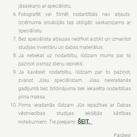
jāsaskaņo ar speciālistu.
Fotografēt vai filmēt nodarbībās nav atļauts.
Izņēmuma situācijās tas obligāti saskaņojams ar
speciālistu.
Bez speciālista atļaujas nedrīkst aiztikt un izmantot
studijas inventāru un dabas materiālus.
Ja netiekat uz nodarbību, lūdzam mums par to
paziņot vismaz dienu iepriekš.
Ja kavēsiet nodarbību, lūdzam par to paziņot,
zvanot Jūsu speciālistam. Jūsu neierašanās
gadījumā bez brīdinājuma tiek iekasēta nodarbības
pilna maksa.
Pirms ierašanās lūdzam Jūs iepazīties ar Dabas
vēstniecības studijas iekšējās kārtības
ŠEIT.
noteikumiem. Tie pieejami
Paldies!