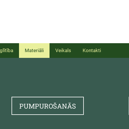
glītība
Materiāli
Veikals
Kontakti
PUMPUROŠANĀS