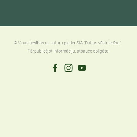
© Visas tiesības uz saturu pieder SIA "Dabas vēstniecība".
Pārpublicējot informāciju, atsauce obligāta.